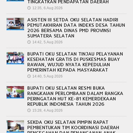
TINGKATKAN PENDAPATAN DAERAH
12:35, 6.Aug 2026
🕔
ASISTEN III SETDA OKU SELATAN HADIRI
PEMUTAKHIRAN DATA INDEKS DESA TAHUN
2026 BERSAMA DINAS PMD PROVINSI
SUMATERA SELATAN
14:42, 5.Aug 2026
🕔
BUPATI OKU SELATAN TINJAU PELAYANAN
KESEHATAN GRATIS DI PUSKESMAS BUAY
RAWAN, WUJUD NYATA KEPEDULIAN
PEMERINTAH KEPADA MASYARAKAT
14:40, 5.Aug 2026
🕔
BUPATI OKU SELATAN RESMI BUKA
RANGKAIAN PERLOMBAAN DALAM RANGKA
PERINGATAN HUT KE-81 KEMERDEKAAN
REPUBLIK INDONESIA TAHUN 2026
15:28, 4.Aug 2026
🕔
SEKDA OKU SELATAN PIMPIN RAPAT
PEMBENTUKAN TIM KOORDINASI DAERAH
PENCEGAHAN DAN PENANGANAN ANAK