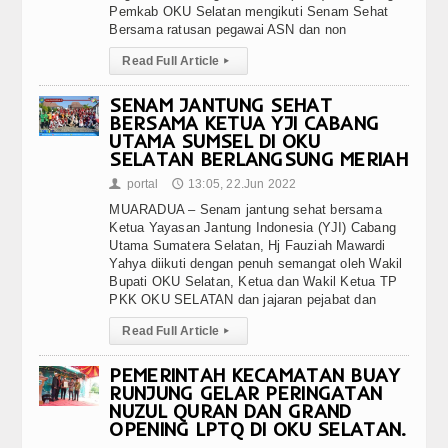
Pemkab OKU Selatan mengikuti Senam Sehat
Bersama ratusan pegawai ASN dan non
Read Full Article
▸
SENAM JANTUNG SEHAT
BERSAMA KETUA YJI CABANG
UTAMA SUMSEL DI OKU
SELATAN BERLANGSUNG MERIAH
portal
13:05, 22.Jun 2022
👤
🕔
MUARADUA – Senam jantung sehat bersama
Ketua Yayasan Jantung Indonesia (YJI) Cabang
Utama Sumatera Selatan, Hj Fauziah Mawardi
Yahya diikuti dengan penuh semangat oleh Wakil
Bupati OKU Selatan, Ketua dan Wakil Ketua TP
PKK OKU SELATAN dan jajaran pejabat dan
Read Full Article
▸
PEMERINTAH KECAMATAN BUAY
RUNJUNG GELAR PERINGATAN
NUZUL QURAN DAN GRAND
OPENING LPTQ DI OKU SELATAN.