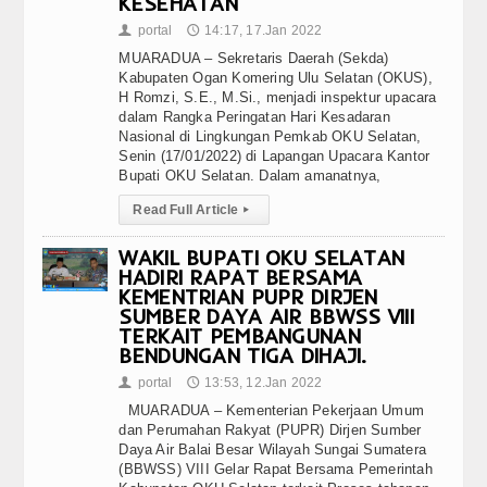
KESEHATAN
portal
14:17, 17.Jan 2022
👤
🕔
MUARADUA – Sekretaris Daerah (Sekda)
Kabupaten Ogan Komering Ulu Selatan (OKUS),
H Romzi, S.E., M.Si., menjadi inspektur upacara
dalam Rangka Peringatan Hari Kesadaran
Nasional di Lingkungan Pemkab OKU Selatan,
Senin (17/01/2022) di Lapangan Upacara Kantor
Bupati OKU Selatan. Dalam amanatnya,
Read Full Article
▸
WAKIL BUPATI OKU SELATAN
HADIRI RAPAT BERSAMA
KEMENTRIAN PUPR DIRJEN
SUMBER DAYA AIR BBWSS VIII
TERKAIT PEMBANGUNAN
BENDUNGAN TIGA DIHAJI.
portal
13:53, 12.Jan 2022
👤
🕔
MUARADUA – Kementerian Pekerjaan Umum
dan Perumahan Rakyat (PUPR) Dirjen Sumber
Daya Air Balai Besar Wilayah Sungai Sumatera
(BBWSS) VIII Gelar Rapat Bersama Pemerintah