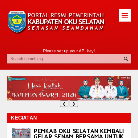
☰
Please set up your API key!
❮
❯
KEGIATAN
PEMKAB OKU SELATAN KEMBALI
GELAR SENAM BERSAMA UNTUK