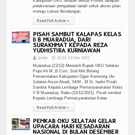
Kabupaten OKU Selatan terkait Proses tahapan
pelaksanaan pengadaan tanah untuk akses jalan
menuju Lokasi Bendungan
Read Full Article
▸
PISAH SAMBUT KALAPAS KELAS
II B MUARADUA, DARI
SURAKHMAT KEPADA REZA
YUDHISTIRA KURNIAWAN
portal
18:24, 22.Dec 2021
👤
🕔
Muaradua (22/12) Mewakili Bupati OKU Selatan
Popo Ali M.,B.Com. Staf Ahli Bidang
Pemerintahan Kabupaten Ogan Komering Ulu
Selatan Arson Abadi, SKM., M.Si. hadiri Pisah
Sambut Kepala Lembaga Permasyarakatan Kelas
II B Muaradua, Rabu (22/12/2021). Pisah sambut
Kepala Lembaga Permasyarakatan Kelas
Read Full Article
▸
PEMKAB OKU SELATAN GELAR
UPACARA HARI KESADARAN
NASIONAL DI BULAN DESEMBER