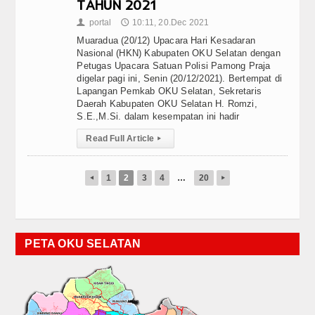
TAHUN 2021
portal
10:11, 20.Dec 2021
👤
🕔
Muaradua (20/12) Upacara Hari Kesadaran
Nasional (HKN) Kabupaten OKU Selatan dengan
Petugas Upacara Satuan Polisi Pamong Praja
digelar pagi ini, Senin (20/12/2021). Bertempat di
Lapangan Pemkab OKU Selatan, Sekretaris
Daerah Kabupaten OKU Selatan H. Romzi,
S.E.,M.Si. dalam kesempatan ini hadir
Read Full Article
▸
1
2
3
4
…
20
◂
▸
PETA OKU SELATAN