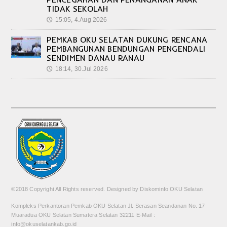
TIDAK SEKOLAH
15:05, 4.Aug 2026
🕔
PEMKAB OKU SELATAN DUKUNG RENCANA
PEMBANGUNAN BENDUNGAN PENGENDALI
SENDIMEN DANAU RANAU
18:14, 30.Jul 2026
🕔
©2018 Copyright All Rights reserved. Designed by Diskominfo OKU Selatan
Kompleks Perkantoran Pemkab OKU Selatan Jl. Serasan Seandanan No. 17
Muaradua OKU Selatan Sumatera Selatan 32211 E-Mail :
info@okuselatankab.go.id