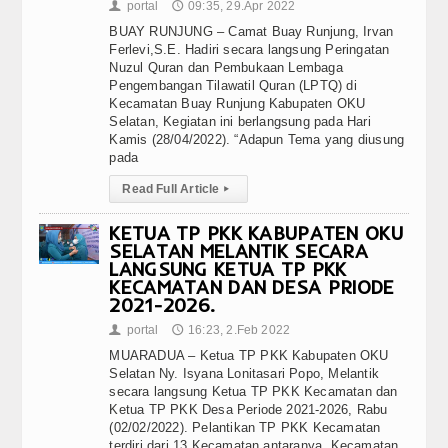
portal
09:35, 29.Apr 2022
👤
🕔
BUAY RUNJUNG – Camat Buay Runjung, Irvan
Ferlevi,S.E. Hadiri secara langsung Peringatan
Nuzul Quran dan Pembukaan Lembaga
Pengembangan Tilawatil Quran (LPTQ) di
Kecamatan Buay Runjung Kabupaten OKU
Selatan, Kegiatan ini berlangsung pada Hari
Kamis (28/04/2022). “Adapun Tema yang diusung
pada
Read Full Article
▸
KETUA TP PKK KABUPATEN OKU
SELATAN MELANTIK SECARA
LANGSUNG KETUA TP PKK
KECAMATAN DAN DESA PRIODE
2021-2026.
portal
16:23, 2.Feb 2022
👤
🕔
MUARADUA – Ketua TP PKK Kabupaten OKU
Selatan Ny. Isyana Lonitasari Popo, Melantik
secara langsung Ketua TP PKK Kecamatan dan
Ketua TP PKK Desa Periode 2021-2026, Rabu
(02/02/2022). Pelantikan TP PKK Kecamatan
terdiri dari 13 Kecamatan antaranya, Kecamatan