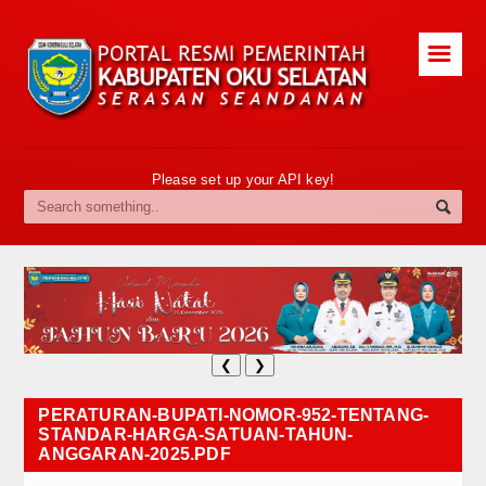
☰
Please set up your API key!
❮
❯
PERATURAN-BUPATI-NOMOR-952-TENTANG-
STANDAR-HARGA-SATUAN-TAHUN-
ANGGARAN-2025.PDF