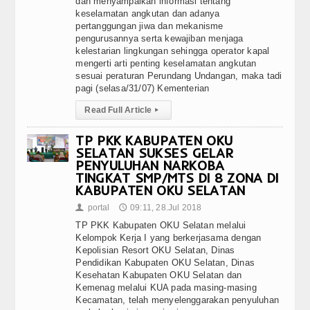
dan menyampaikan informasi tentang
keselamatan angkutan dan adanya
pertanggungan jiwa dan mekanisme
pengurusannya serta kewajiban menjaga
kelestarian lingkungan sehingga operator kapal
mengerti arti penting keselamatan angkutan
sesuai peraturan Perundang Undangan, maka tadi
pagi (selasa/31/07) Kementerian
Read Full Article
▸
TP PKK KABUPATEN OKU
SELATAN SUKSES GELAR
PENYULUHAN NARKOBA
TINGKAT SMP/MTS DI 8 ZONA DI
KABUPATEN OKU SELATAN
portal
09:11, 28.Jul 2018
👤
🕔
TP PKK Kabupaten OKU Selatan melalui
Kelompok Kerja I yang berkerjasama dengan
Kepolisian Resort OKU Selatan, Dinas
Pendidikan Kabupaten OKU Selatan, Dinas
Kesehatan Kabupaten OKU Selatan dan
Kemenag melalui KUA pada masing-masing
Kecamatan, telah menyelenggarakan penyuluhan