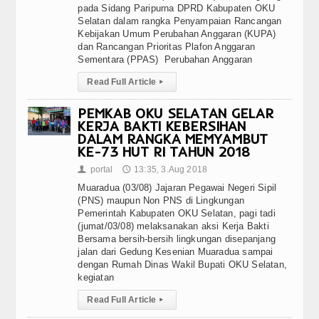
pada Sidang Paripurna DPRD Kabupaten OKU
Selatan dalam rangka Penyampaian Rancangan
Kebijakan Umum Perubahan Anggaran (KUPA)
dan Rancangan Prioritas Plafon Anggaran
Sementara (PPAS) Perubahan Anggaran
Read Full Article
▸
PEMKAB OKU SELATAN GELAR
KERJA BAKTI KEBERSIHAN
DALAM RANGKA MEMYAMBUT
KE-73 HUT RI TAHUN 2018
portal
13:35, 3.Aug 2018
👤
🕔
Muaradua (03/08) Jajaran Pegawai Negeri Sipil
(PNS) maupun Non PNS di Lingkungan
Pemerintah Kabupaten OKU Selatan, pagi tadi
(jumat/03/08) melaksanakan aksi Kerja Bakti
Bersama bersih-bersih lingkungan disepanjang
jalan dari Gedung Kesenian Muaradua sampai
dengan Rumah Dinas Wakil Bupati OKU Selatan,
kegiatan
Read Full Article
▸