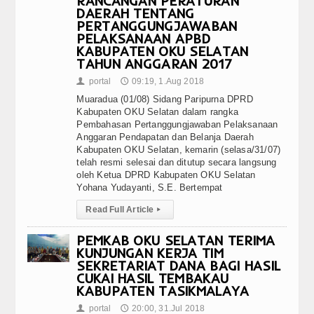
RANCANGAN PERATURAN
DAERAH TENTANG
PERTANGGUNGJAWABAN
PELAKSANAAN APBD
KABUPATEN OKU SELATAN
TAHUN ANGGARAN 2017
portal
09:19, 1.Aug 2018
👤
🕔
Muaradua (01/08) Sidang Paripurna DPRD
Kabupaten OKU Selatan dalam rangka
Pembahasan Pertanggungjawaban Pelaksanaan
Anggaran Pendapatan dan Belanja Daerah
Kabupaten OKU Selatan, kemarin (selasa/31/07)
telah resmi selesai dan ditutup secara langsung
oleh Ketua DPRD Kabupaten OKU Selatan
Yohana Yudayanti, S.E. Bertempat
Read Full Article
▸
PEMKAB OKU SELATAN TERIMA
KUNJUNGAN KERJA TIM
SEKRETARIAT DANA BAGI HASIL
CUKAI HASIL TEMBAKAU
KABUPATEN TASIKMALAYA
portal
20:00, 31.Jul 2018
👤
🕔