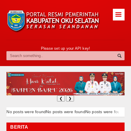
☰
Please set up your API key!
❮
❯
No posts were found
No posts were found
No posts were found
BERITA