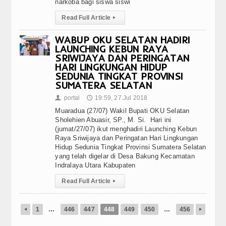
narkoba bagi siswa siswi
Read Full Article
▸
WABUP OKU SELATAN HADIRI
LAUNCHING KEBUN RAYA
SRIWIJAYA DAN PERINGATAN
HARI LINGKUNGAN HIDUP
SEDUNIA TINGKAT PROVINSI
SUMATERA SELATAN
portal
19:59, 27.Jul 2018
👤
🕔
Muaradua (27/07) Wakil Bupati OKU Selatan
Sholehien Abuasir, SP., M. Si. Hari ini
(jumat/27/07) ikut menghadiri Launching Kebun
Raya Sriwijaya dan Peringatan Hari Lingkungan
Hidup Sedunia Tingkat Provinsi Sumatera Selatan
yang telah digelar di Desa Bakung Kecamatan
Indralaya Utara Kabupaten
Read Full Article
▸
1
…
446
447
448
449
450
…
456
◂
▸