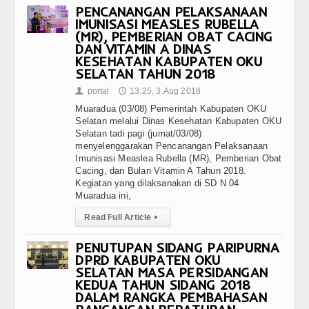
PENCANANGAN PELAKSANAAN
IMUNISASI MEASLES RUBELLA
(MR), PEMBERIAN OBAT CACING
DAN VITAMIN A DINAS
KESEHATAN KABUPATEN OKU
SELATAN TAHUN 2018
portal
13:25, 3.Aug 2018
👤
🕔
Muaradua (03/08) Pemerintah Kabupaten OKU
Selatan melalui Dinas Kesehatan Kabupaten OKU
Selatan tadi pagi (jumat/03/08)
menyelenggarakan Pencanangan Pelaksanaan
Imunisasi Measlea Rubella (MR), Pemberian Obat
Cacing, dan Bulan Vitamin A Tahun 2018.
Kegiatan yang dilaksanakan di SD N 04
Muaradua ini,
Read Full Article
▸
PENUTUPAN SIDANG PARIPURNA
DPRD KABUPATEN OKU
SELATAN MASA PERSIDANGAN
KEDUA TAHUN SIDANG 2018
DALAM RANGKA PEMBAHASAN