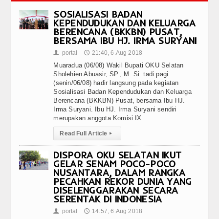
SOSIALISASI BADAN
KEPENDUDUKAN DAN KELUARGA
BERENCANA (BKKBN) PUSAT,
BERSAMA IBU HJ. IRMA SURYANI
portal
21:40, 6.Aug 2018
👤
🕔
Muaradua (06/08) Wakil Bupati OKU Selatan
Sholehien Abuasir, SP., M. Si. tadi pagi
(senin/06/08) hadir langsung pada kegiatan
Sosialisasi Badan Kependudukan dan Keluarga
Berencana (BKKBN) Pusat, bersama Ibu HJ.
Irma Suryani. Ibu HJ. Irma Suryani sendiri
merupakan anggota Komisi IX
Read Full Article
▸
DISPORA OKU SELATAN IKUT
GELAR SENAM POCO-POCO
NUSANTARA, DALAM RANGKA
PECAHKAN REKOR DUNIA YANG
DISELENGGARAKAN SECARA
SERENTAK DI INDONESIA
portal
14:57, 6.Aug 2018
👤
🕔