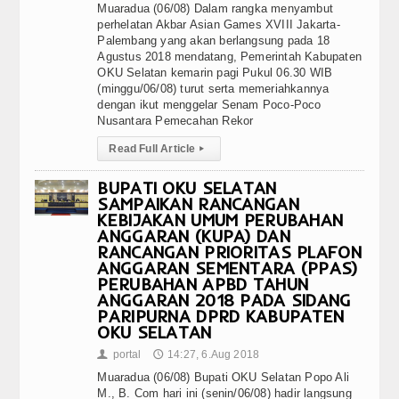
Muaradua (06/08) Dalam rangka menyambut
perhelatan Akbar Asian Games XVIII Jakarta-
Palembang yang akan berlangsung pada 18
Agustus 2018 mendatang, Pemerintah Kabupaten
OKU Selatan kemarin pagi Pukul 06.30 WIB
(minggu/06/08) turut serta memeriahkannya
dengan ikut menggelar Senam Poco-Poco
Nusantara Pemecahan Rekor
Read Full Article
▸
BUPATI OKU SELATAN
SAMPAIKAN RANCANGAN
KEBIJAKAN UMUM PERUBAHAN
ANGGARAN (KUPA) DAN
RANCANGAN PRIORITAS PLAFON
ANGGARAN SEMENTARA (PPAS)
PERUBAHAN APBD TAHUN
ANGGARAN 2018 PADA SIDANG
PARIPURNA DPRD KABUPATEN
OKU SELATAN
portal
14:27, 6.Aug 2018
👤
🕔
Muaradua (06/08) Bupati OKU Selatan Popo Ali
M., B. Com hari ini (senin/06/08) hadir langsung