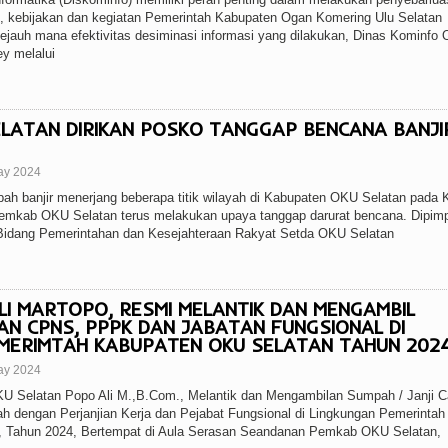
am, kebijakan dan kegiatan Pemerintah Kabupaten Ogan Komering Ulu Selatan
ejauh mana efektivitas desiminasi informasi yang dilakukan, Dinas Kominfo
y melalui
LATAN DIRIKAN POSKO TANGGAP BENCANA BANJIR
ay 2024
h banjir menerjang beberapa titik wilayah di Kabupaten OKU Selatan pada 
 Pemkab OKU Selatan terus melakukan upaya tanggap darurat bencana. Dipim
 Bidang Pemerintahan dan Kesejahteraan Rakyat Setda OKU Selatan
LI MARTOPO, RESMI MELANTIK DAN MENGAMBIL
N CPNS, PPPK DAN JABATAN FUNGSIONAL DI
MERIMTAH KABUPATEN OKU SELATAN TAHUN 2024
ay 2024
Selatan Popo Ali M.,B.Com., Melantik dan Mengambilan Sumpah / Janji C
 dengan Perjanjian Kerja dan Pejabat Fungsional di Lingkungan Pemerintah
 Tahun 2024, Bertempat di Aula Serasan Seandanan Pemkab OKU Selatan,