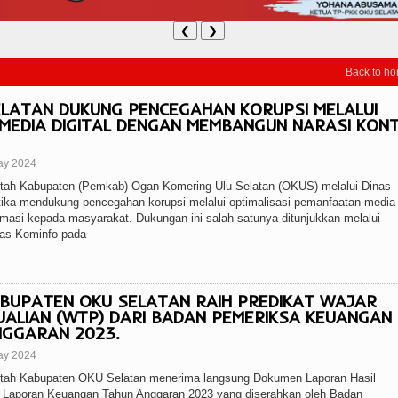
❮
❯
Back to h
LATAN DUKUNG PENCEGAHAN KORUPSI MELALUI
EDIA DIGITAL DENGAN MEMBANGUN NARASI KON
ay 2024
h Kabupaten (Pemkab) Ogan Komering Ulu Selatan (OKUS) melalui Dinas
ika mendukung pencegahan korupsi melalui optimalisasi pemanfaatan media d
masi kepada masyarakat. Dukungan ini salah satunya ditunjukkan melalui
nas Kominfo pada
BUPATEN OKU SELATAN RAIH PREDIKAT WAJAR
ALIAN (WTP) DARI BADAN PEMERIKSA KEUANGAN
NGGARAN 2023.
ay 2024
h Kabupaten OKU Selatan menerima langsung Dokumen Laporan Hasil
 Laporan Keuangan Tahun Anggaran 2023 yang diserahkan oleh Badan