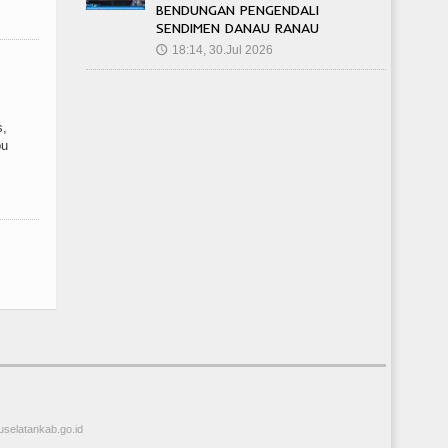
BENDUNGAN PENGENDALI
SENDIMEN DANAU RANAU
18:14, 30.Jul 2026
🕔
s,
bu
selatankab.go.id