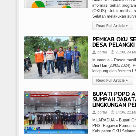
informasi terkait progr
(OKUS). Untuk melihat s
Selatan melakukan surve
Read Full Article
▸
PEMKAB OKU SE
DESA PELANGKI
portal
21:09, 24.M
👤
🕔
Muaradua – Pasca musiba
Dini Hari (23/05/2024).
langsung oleh Asisten I
Read Full Article
▸
BUPATI POPO A
SUMPAH JABATA
LINGKUNGAN PE
portal
14:06, 22.M
👤
🕔
MUARADUA – Bupati OKU 
PNS, Pegawai Pemerintah
Kabupaten OKU Selatan,