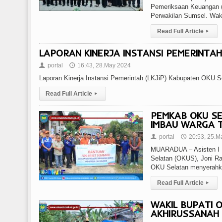
Pemeriksaan Keuangan (
Perwakilan Sumsel. Wak
Read Full Article
▸
LAPORAN KINERJA INSTANSI PEMERINTA
portal
16:43, 28.May 2024
👤
🕔
Laporan Kinerja Instansi Pemerintah (LKJiP) Kabupaten OKU 
Read Full Article
▸
PEMKAB OKU SE
IMBAU WARGA 
portal
20:53, 25.M
👤
🕔
MUARADUA – Asisten I B
Selatan (OKUS), Joni Ra
OKU Selatan menyerahka
Read Full Article
▸
WAKIL BUPATI O
AKHIRUSSANAH