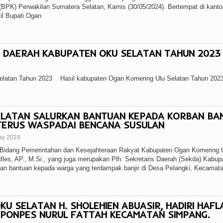
BPK) Perwakilan Sumatera Selatan, Kamis (30/05/2024). Bertempat di kant
il Bupati Ogan
H DAERAH KABUPATEN OKU SELATAN TAHUN 2023
Selatan Tahun 2023 Hasil kabupaten Ogan Komering Ulu Selatan Tahun 202
LATAN SALURKAN BANTUAN KEPADA KORBAN BAN
TERUS WASPADAI BENCANA SUSULAN
ay 2024
idang Pemerintahan dan Kesejahteraan Rakyat Kabupaten Ogan Komering 
fles, AP., M.Si., yang juga merupakan Plh. Sekretaris Daerah (Sekda) Kabup
n bantuan kepada warga yang terdampak banjir di Desa Pelangki, Kecamat
KU SELATAN H. SHOLEHIEN ABUASIR, HADIRI HAFL
 PONPES NURUL FATTAH KECAMATAN SIMPANG.