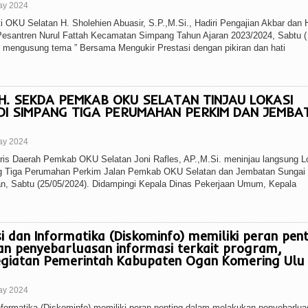
ay 2024
OKU Selatan H. Sholehien Abuasir, S.P.,M.Si., Hadiri Pengajian Akbar dan 
esantren Nurul Fattah Kecamatan Simpang Tahun Ajaran 2023/2024, Sabtu (
ni mengusung tema ” Bersama Mengukir Prestasi dengan pikiran dan hati
LH. SEKDA PEMKAB OKU SELATAN TINJAU LOKASI
DI SIMPANG TIGA PERUMAHAN PERKIM DAN JEMBA
ay 2024
ris Daerah Pemkab OKU Selatan Joni Rafles, AP.,M.Si. meninjau langsung L
g Tiga Perumahan Perkim Jalan Pemkab OKU Selatan dan Jembatan Sungai
n, Sabtu (25/05/2024). Didampingi Kepala Dinas Pekerjaan Umum, Kepala
i dan Informatika (Diskominfo) memiliki peran pent
n penyebarluasan informasi terkait program,
kegiatan Pemerintah Kabupaten Ogan Komering Ulu
ay 2024
formatika (Diskominfo) memiliki peran penting dalam melakukan penyebarlu