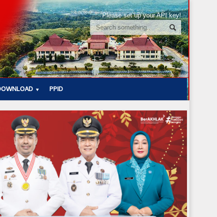
Please set up your API key!
DOWNLOAD
PPID