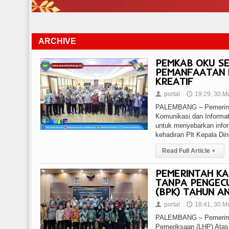
ARCHIVE
PEMKAB OKU SE
PEMANFAATAN M
KREATIF
portal
19:29, 30.M
👤
🕔
PALEMBANG – Pemerinta
Komunikasi dan Informat
untuk menyebarkan infor
kehadiran Plt Kepala Di
Read Full Article
▸
PEMERINTAH KA
TANPA PENGECU
(BPK) TAHUN A
portal
18:41, 30.M
👤
🕔
PALEMBANG – Pemerinta
Pemeriksaan (LHP) Atas