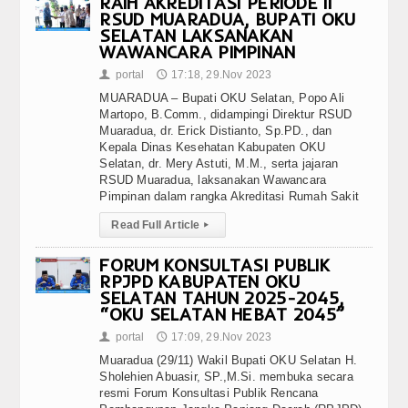
RAIH AKREDITASI PERIODE II
RSUD MUARADUA, BUPATI OKU
SELATAN LAKSANAKAN
WAWANCARA PIMPINAN
portal
17:18, 29.Nov 2023
👤
🕔
MUARADUA – Bupati OKU Selatan, Popo Ali
Martopo, B.Comm., didampingi Direktur RSUD
Muaradua, dr. Erick Distianto, Sp.PD., dan
Kepala Dinas Kesehatan Kabupaten OKU
Selatan, dr. Mery Astuti, M.M., serta jajaran
RSUD Muaradua, laksanakan Wawancara
Pimpinan dalam rangka Akreditasi Rumah Sakit
Read Full Article
▸
FORUM KONSULTASI PUBLIK
RPJPD KABUPATEN OKU
SELATAN TAHUN 2025-2045,
“OKU SELATAN HEBAT 2045”
portal
17:09, 29.Nov 2023
👤
🕔
Muaradua (29/11) Wakil Bupati OKU Selatan H.
Sholehien Abuasir, SP.,M.Si. membuka secara
resmi Forum Konsultasi Publik Rencana