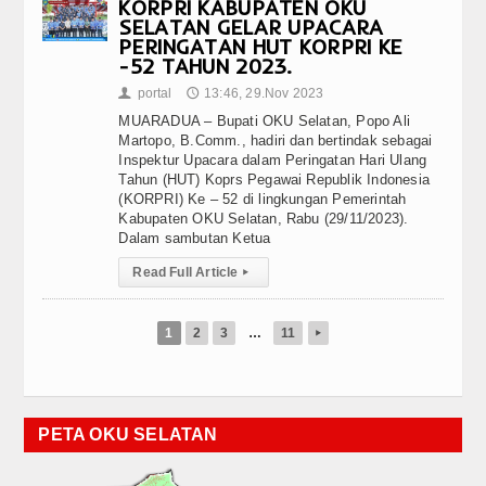
KORPRI KABUPATEN OKU
SELATAN GELAR UPACARA
PERINGATAN HUT KORPRI KE
-52 TAHUN 2023.
portal
13:46, 29.Nov 2023
👤
🕔
MUARADUA – Bupati OKU Selatan, Popo Ali
Martopo, B.Comm., hadiri dan bertindak sebagai
Inspektur Upacara dalam Peringatan Hari Ulang
Tahun (HUT) Koprs Pegawai Republik Indonesia
(KORPRI) Ke – 52 di lingkungan Pemerintah
Kabupaten OKU Selatan, Rabu (29/11/2023).
Dalam sambutan Ketua
Read Full Article
▸
1
2
3
…
11
▸
PETA OKU SELATAN