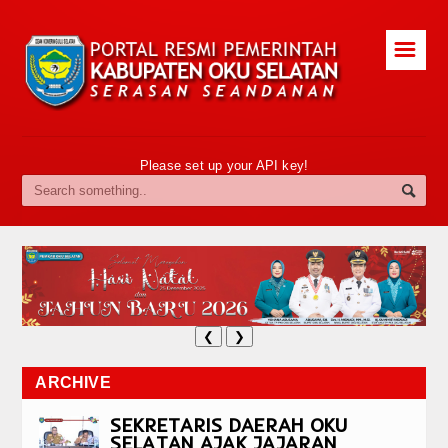
☰
Please set up your API key!
❮
❯
ARCHIVE
SEKRETARIS DAERAH OKU
SELATAN AJAK JAJARAN