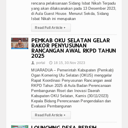
rencana pelaksanaan Sidang Isbat Nikah Terpadu
yang akan dilaksanakan pada 13 Desember 2023,
di Aula Guest House. Menurut Sekda, Sidang
Isbat Nikah ini merupakan
Read Full Article
▸
PEMKAB OKU SELATAN GELAR
RAKOR PENYUSUNAN
RANCANGAN AWAL RKPD TAHUN
2025
portal
18:15, 30.Nov 2023
👤
🕔
MUARADUA – Pemerintah Kabupaten (Pemkab)
Ogan Komering Ulu Selatan (OKUS) menggelar
Rapat Koordinasi Penyusunan Rancangan awal
RKPD Tahun 2025 di Aula Badan Perencanaan
Pembangunan Riset dan Inovasi Daerah
Kabupaten OKU Selatan, Kamis (30/11/2023)
Kepala Bidang Perencanaan Pengendalian dan
Evaluasi Pembangunan
Read Full Article
▸
LOUNCHING DESA BERSIH