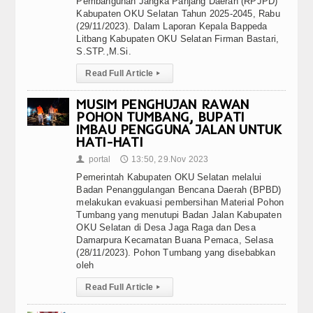
Pembangunan Jangka Panjang Daerah (RPJPD)
Kabupaten OKU Selatan Tahun 2025-2045, Rabu
(29/11/2023). Dalam Laporan Kepala Bappeda
Litbang Kabupaten OKU Selatan Firman Bastari,
S.STP.,M.Si.
Read Full Article
▸
MUSIM PENGHUJAN RAWAN
POHON TUMBANG, BUPATI
IMBAU PENGGUNA JALAN UNTUK
HATI-HATI
portal
13:50, 29.Nov 2023
👤
🕔
Pemerintah Kabupaten OKU Selatan melalui
Badan Penanggulangan Bencana Daerah (BPBD)
melakukan evakuasi pembersihan Material Pohon
Tumbang yang menutupi Badan Jalan Kabupaten
OKU Selatan di Desa Jaga Raga dan Desa
Damarpura Kecamatan Buana Pemaca, Selasa
(28/11/2023). Pohon Tumbang yang disebabkan
oleh
Read Full Article
▸