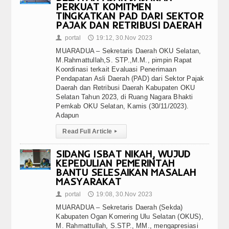
PERKUAT KOMITMEN
TINGKATKAN PAD DARI SEKTOR
PAJAK DAN RETRIBUSI DAERAH
portal
19:12, 30.Nov 2023
👤
🕔
MUARADUA – Sekretaris Daerah OKU Selatan,
M.Rahmattullah,S. STP.,M.M., pimpin Rapat
Koordinasi terkait Evaluasi Penerimaan
Pendapatan Asli Daerah (PAD) dari Sektor Pajak
Daerah dan Retribusi Daerah Kabupaten OKU
Selatan Tahun 2023, di Ruang Nagara Bhakti
Pemkab OKU Selatan, Kamis (30/11/2023).
Adapun
Read Full Article
▸
SIDANG ISBAT NIKAH, WUJUD
KEPEDULIAN PEMERINTAH
BANTU SELESAIKAN MASALAH
MASYARAKAT
portal
19:08, 30.Nov 2023
👤
🕔
MUARADUA – Sekretaris Daerah (Sekda)
Kabupaten Ogan Komering Ulu Selatan (OKUS),
M. Rahmattullah, S.STP., MM., mengapresiasi