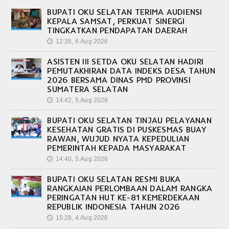
BUPATI OKU SELATAN TERIMA AUDIENSI
KEPALA SAMSAT, PERKUAT SINERGI
TINGKATKAN PENDAPATAN DAERAH
12:35, 6.Aug 2026
🕔
ASISTEN III SETDA OKU SELATAN HADIRI
PEMUTAKHIRAN DATA INDEKS DESA TAHUN
2026 BERSAMA DINAS PMD PROVINSI
SUMATERA SELATAN
14:42, 5.Aug 2026
🕔
BUPATI OKU SELATAN TINJAU PELAYANAN
KESEHATAN GRATIS DI PUSKESMAS BUAY
RAWAN, WUJUD NYATA KEPEDULIAN
PEMERINTAH KEPADA MASYARAKAT
14:40, 5.Aug 2026
🕔
BUPATI OKU SELATAN RESMI BUKA
RANGKAIAN PERLOMBAAN DALAM RANGKA
PERINGATAN HUT KE-81 KEMERDEKAAN
REPUBLIK INDONESIA TAHUN 2026
15:28, 4.Aug 2026
🕔