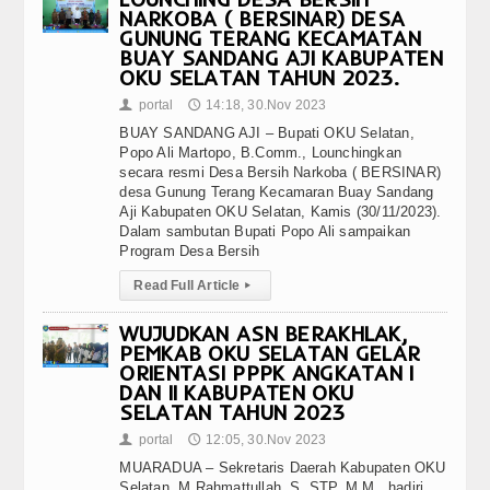
NARKOBA ( BERSINAR) DESA
GUNUNG TERANG KECAMATAN
BUAY SANDANG AJI KABUPATEN
OKU SELATAN TAHUN 2023.
portal
14:18, 30.Nov 2023
👤
🕔
BUAY SANDANG AJI – Bupati OKU Selatan,
Popo Ali Martopo, B.Comm., Lounchingkan
secara resmi Desa Bersih Narkoba ( BERSINAR)
desa Gunung Terang Kecamaran Buay Sandang
Aji Kabupaten OKU Selatan, Kamis (30/11/2023).
Dalam sambutan Bupati Popo Ali sampaikan
Program Desa Bersih
Read Full Article
▸
WUJUDKAN ASN BERAKHLAK,
PEMKAB OKU SELATAN GELAR
ORIENTASI PPPK ANGKATAN I
DAN II KABUPATEN OKU
SELATAN TAHUN 2023
portal
12:05, 30.Nov 2023
👤
🕔
MUARADUA – Sekretaris Daerah Kabupaten OKU
Selatan, M.Rahmattullah, S. STP.,M.M., hadiri