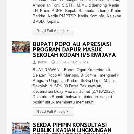
Amroelian Toni, S.STP., M.M., didampingi Kadin
LH, Kadin PUPR, Kepala Bappeda Litbang, Kadin
Perkim, Kadin PMPTSP, Kadin Kominfo, Kalaksa
BPBD, Kepala
Read Full Article
▸
BUPATI POPO ALI APRESIASI
PROGRAM DAPUR MASUK
SEKOLAH KODAM II/SRIWIJAYA
portal
15:59, 27.Oct 2023
👤
🕔
BUAY RAWAN – Bupati Ogan Komering Ulu
Selatan Popo Ali Martopo, B.Comm., menghadiri
Program Unggulan Kodam II/Swj Dapur Masuk
Sekolah, di SDN 03 Desa Pekuowalan,
Kecamatan Buay Rawan, Jumat (27/10/2023).
Dikatakan Bupati, bahwa kegiatan ini sangat
positif untuk membantu memenuhi
Read Full Article
▸
SEKDA PIMPIN KONSULTASI
PUBLIK I KAJIAN LINGKUNGAN