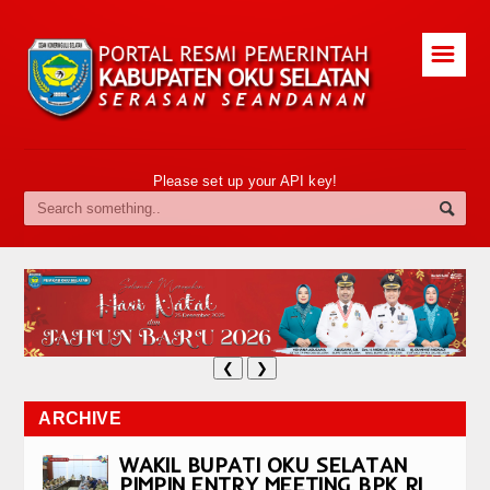
☰
Please set up your API key!
❮
❯
ARCHIVE
WAKIL BUPATI OKU SELATAN
PIMPIN ENTRY MEETING BPK RI