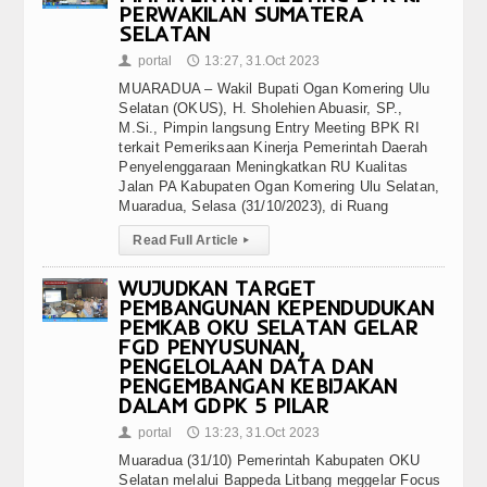
PERWAKILAN SUMATERA
SELATAN
portal
13:27, 31.Oct 2023
👤
🕔
MUARADUA – Wakil Bupati Ogan Komering Ulu
Selatan (OKUS), H. Sholehien Abuasir, SP.,
M.Si., Pimpin langsung Entry Meeting BPK RI
terkait Pemeriksaan Kinerja Pemerintah Daerah
Penyelenggaraan Meningkatkan RU Kualitas
Jalan PA Kabupaten Ogan Komering Ulu Selatan,
Muaradua, Selasa (31/10/2023), di Ruang
Read Full Article
▸
WUJUDKAN TARGET
PEMBANGUNAN KEPENDUDUKAN
PEMKAB OKU SELATAN GELAR
FGD PENYUSUNAN,
PENGELOLAAN DATA DAN
PENGEMBANGAN KEBIJAKAN
DALAM GDPK 5 PILAR
portal
13:23, 31.Oct 2023
👤
🕔
Muaradua (31/10) Pemerintah Kabupaten OKU
Selatan melalui Bappeda Litbang meggelar Focus