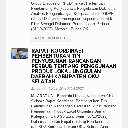
Group Discussion (FGD) terkait Pertemuan
Pendamping Penyusunan, Pengelolaan Data dan
Analisis Pengembangan Kebijakan dalam GDPK
(Grand Design Pembangunan Kependudukan) 5
Pilar Sebagai Dokumen Perencanaan, Selasa
(31/10/2023). Mewakili Bupati OKU
Read Full Article
▸
RAPAT KOORDINASI
PEMBENTUKAN TIM
PENYUSUNAN RANCANGAN
PERBUB TENTANG PENGGUNAAN
PRODUK LOKAL UNGGULAN
DAERAH KABUPATEN OKU
SELATAN.
portal
13:28, 30.Oct 2023
👤
🕔
MUARADUA – Bappeda Litbang Kabupaten OKU
Selatan Rapat Koordinasi Pembentukan Tim
Penyusunan Rancangan Peraturan Bupati tentang
Penggunaan Produk Lokal Unggulan Daerah
Kabupaten OKU Selatan, Senin (30/10/2023).
Dalam sambutan Kepala Bidang Perekonomian
dan SDA Bappeda Litbang OKU Selatan Andre