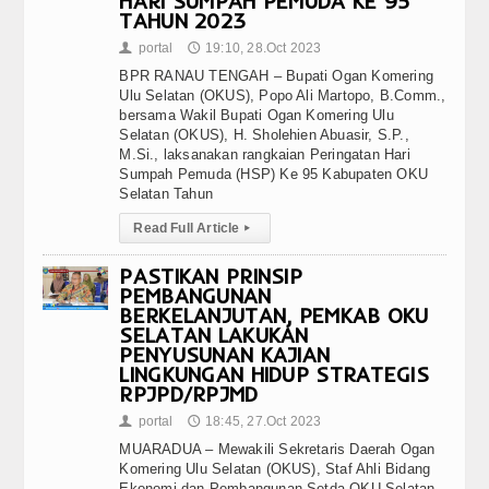
HARI SUMPAH PEMUDA KE 95
TAHUN 2023
portal
19:10, 28.Oct 2023
👤
🕔
BPR RANAU TENGAH – Bupati Ogan Komering
Ulu Selatan (OKUS), Popo Ali Martopo, B.Comm.,
bersama Wakil Bupati Ogan Komering Ulu
Selatan (OKUS), H. Sholehien Abuasir, S.P.,
M.Si., laksanakan rangkaian Peringatan Hari
Sumpah Pemuda (HSP) Ke 95 Kabupaten OKU
Selatan Tahun
Read Full Article
▸
PASTIKAN PRINSIP
PEMBANGUNAN
BERKELANJUTAN, PEMKAB OKU
SELATAN LAKUKAN
PENYUSUNAN KAJIAN
LINGKUNGAN HIDUP STRATEGIS
RPJPD/RPJMD
portal
18:45, 27.Oct 2023
👤
🕔
MUARADUA – Mewakili Sekretaris Daerah Ogan
Komering Ulu Selatan (OKUS), Staf Ahli Bidang
Ekonomi dan Pembangunan Setda OKU Selatan,