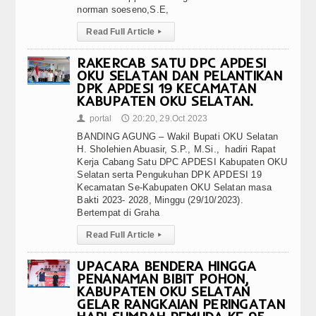
norman soeseno,S.E,
Read Full Article
▸
RAKERCAB SATU DPC APDESI
OKU SELATAN DAN PELANTIKAN
DPK APDESI 19 KECAMATAN
KABUPATEN OKU SELATAN.
portal
20:20, 29.Oct 2023
👤
🕔
BANDING AGUNG – Wakil Bupati OKU Selatan
H. Sholehien Abuasir, S.P., M.Si., hadiri Rapat
Kerja Cabang Satu DPC APDESI Kabupaten OKU
Selatan serta Pengukuhan DPK APDESI 19
Kecamatan Se-Kabupaten OKU Selatan masa
Bakti 2023- 2028, Minggu (29/10/2023).
Bertempat di Graha
Read Full Article
▸
UPACARA BENDERA HINGGA
PENANAMAN BIBIT POHON,
KABUPATEN OKU SELATAN
GELAR RANGKAIAN PERINGATAN