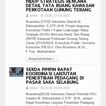
HIDUP STRATEGIS RENCANA
DETAIL TATA RUANG KAWASAN
PERKOTAAN GUNUNG TERANG
portal
15:00, 27.Oct 2023
👤
🕔
Muaradua (27/10) Sekretaris Daerah M.
Rahmattullah. S.STP.,M.M. Pimpin langsung
Konsultasi Publik I Kajian Lingkungan Hidup
Strategis (KLHS) Rencana Detail Tata Ruang
(RDTR) Kawasan Perkotaan Gunung Terang,
Jumat (27/10/2023). Konsultasi Publik I bersama
Konsultan IPB Dr.Ir. Omo Rusdiana, M.Sc.,
F.Trop. dilaksanakan
Read Full Article
▸
SEKDA PIMPIN RAPAT
KOORDINASI LANJUTAN
PENERTIBAN PEDAGANG DI
PASAR SAKA SELABUNG
portal
15:49, 26.Oct 2023
👤
🕔
Muaradua(26/10) Sekretaris Daerah Pemkab OKU
Selatan M. Rahmattullah S.STP., M.M., pimpin
Rapat Koordinasi Lanjutan Penertiban Pedagang