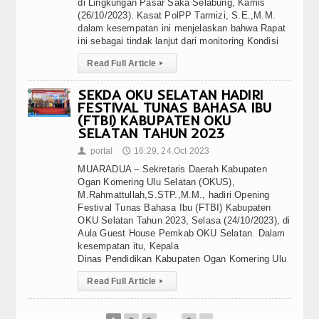
di Lingkungan Pasar Saka Selabung, Kamis
(26/10/2023). Kasat PolPP Tarmizi, S.E.,M.M.
dalam kesempatan ini menjelaskan bahwa Rapat
ini sebagai tindak lanjut dari monitoring Kondisi
Read Full Article
▸
SEKDA OKU SELATAN HADIRI
FESTIVAL TUNAS BAHASA IBU
(FTBI) KABUPATEN OKU
SELATAN TAHUN 2023
portal
16:29, 24.Oct 2023
👤
🕔
MUARADUA – Sekretaris Daerah Kabupaten
Ogan Komering Ulu Selatan (OKUS),
M.Rahmattullah,S.STP.,M.M., hadiri Opening
Festival Tunas Bahasa Ibu (FTBI) Kabupaten
OKU Selatan Tahun 2023, Selasa (24/10/2023), di
Aula Guest House Pemkab OKU Selatan. Dalam
kesempatan itu, Kepala
Dinas Pendidikan Kabupaten Ogan Komering Ulu
Read Full Article
▸