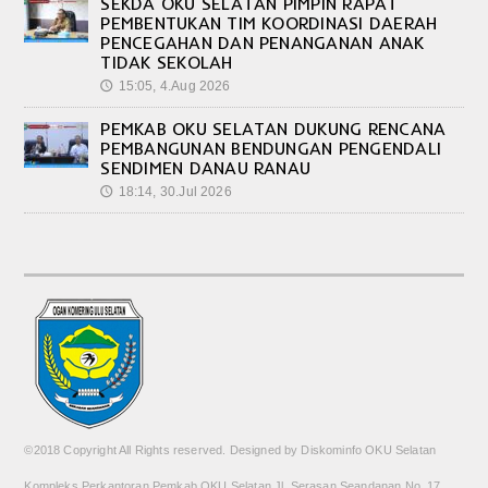
SEKDA OKU SELATAN PIMPIN RAPAT
PEMBENTUKAN TIM KOORDINASI DAERAH
PENCEGAHAN DAN PENANGANAN ANAK
TIDAK SEKOLAH
15:05, 4.Aug 2026
🕔
PEMKAB OKU SELATAN DUKUNG RENCANA
PEMBANGUNAN BENDUNGAN PENGENDALI
SENDIMEN DANAU RANAU
18:14, 30.Jul 2026
🕔
©2018 Copyright All Rights reserved. Designed by Diskominfo OKU Selatan
Kompleks Perkantoran Pemkab OKU Selatan Jl. Serasan Seandanan No. 17