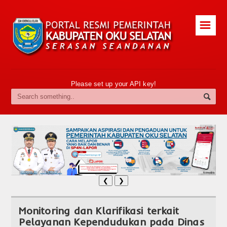
☰
Please set up your API key!
❮
❯
Monitoring dan Klarifikasi terkait
Pelayanan Kependudukan pada Dinas