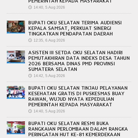
PEMERINTAH KEPADA MASYARAKAT
14:40, 5.Aug 2026
🕔
BUPATI OKU SELATAN TERIMA AUDIENSI
KEPALA SAMSAT, PERKUAT SINERGI
TINGKATKAN PENDAPATAN DAERAH
12:35, 6.Aug 2026
🕔
ASISTEN III SETDA OKU SELATAN HADIRI
PEMUTAKHIRAN DATA INDEKS DESA TAHUN
2026 BERSAMA DINAS PMD PROVINSI
SUMATERA SELATAN
14:42, 5.Aug 2026
🕔
BUPATI OKU SELATAN TINJAU PELAYANAN
KESEHATAN GRATIS DI PUSKESMAS BUAY
RAWAN, WUJUD NYATA KEPEDULIAN
PEMERINTAH KEPADA MASYARAKAT
14:40, 5.Aug 2026
🕔
BUPATI OKU SELATAN RESMI BUKA
RANGKAIAN PERLOMBAAN DALAM RANGKA
PERINGATAN HUT KE-81 KEMERDEKAAN