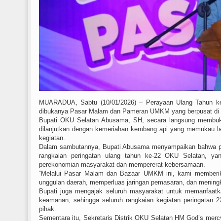
MUARADUA, Sabtu (10/01/2026) – Perayaan Ulang Tahun ke
dibukanya Pasar Malam dan Pameran UMKM yang berpusat di 
Bupati OKU Selatan Abusama, SH, secara langsung membuka k
dilanjutkan dengan kemeriahan kembang api yang memukau lan
kegiatan.
Dalam sambutannya, Bupati Abusama menyampaikan bahwa p
rangkaian peringatan ulang tahun ke-22 OKU Selatan, yang
perekonomian masyarakat dan mempererat kebersamaan.
“Melalui Pasar Malam dan Bazaar UMKM ini, kami memberik
unggulan daerah, memperluas jaringan pemasaran, dan meningka
Bupati juga mengajak seluruh masyarakat untuk memanfaatk
keamanan, sehingga seluruh rangkaian kegiatan peringatan 
pihak.
Sementara itu, Sekretaris Distrik OKU Selatan HM God’s m