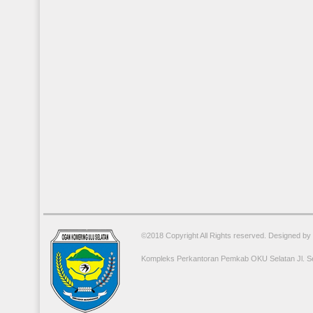
©2018 Copyright All Rights reserved. Designed b
Kompleks Perkantoran Pemkab OKU Selatan Jl. Se