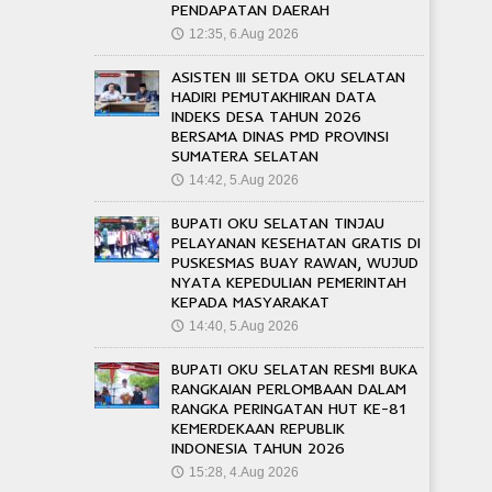
PENDAPATAN DAERAH
12:35, 6.Aug 2026
🕔
ASISTEN III SETDA OKU SELATAN
HADIRI PEMUTAKHIRAN DATA
INDEKS DESA TAHUN 2026
BERSAMA DINAS PMD PROVINSI
SUMATERA SELATAN
14:42, 5.Aug 2026
🕔
BUPATI OKU SELATAN TINJAU
PELAYANAN KESEHATAN GRATIS DI
PUSKESMAS BUAY RAWAN, WUJUD
NYATA KEPEDULIAN PEMERINTAH
KEPADA MASYARAKAT
14:40, 5.Aug 2026
🕔
BUPATI OKU SELATAN RESMI BUKA
RANGKAIAN PERLOMBAAN DALAM
RANGKA PERINGATAN HUT KE-81
KEMERDEKAAN REPUBLIK
INDONESIA TAHUN 2026
15:28, 4.Aug 2026
🕔