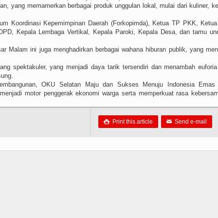
an, yang memamerkan berbagai produk unggulan lokal, mulai dari kuliner, ke
 Forum Koordinasi Kepemimpinan Daerah (Forkopimda), Ketua TP PKK, Ket
 OPD, Kepala Lembaga Vertikal, Kepala Paroki, Kepala Desa, dan tamu u
sar Malam ini juga menghadirkan berbagai wahana hiburan publik, yang m
ng spektakuler, yang menjadi daya tarik tersendiri dan menambah euforia
sung.
embangunan, OKU Selatan Maju dan Sukses Menuju Indonesia Emas 
t menjadi motor penggerak ekonomi warga serta memperkuat rasa kebersa
Print this article
Send e-mail

✉