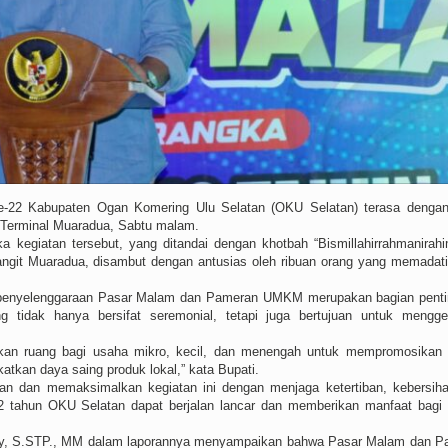
-22 Kabupaten Ogan Komering Ulu Selatan (OKU Selatan) terasa dengan
Terminal Muaradua, Sabtu malam.
egiatan tersebut, yang ditandai dengan khotbah “Bismillahirrahmanirah
git Muaradua, disambut dengan antusias oleh ribuan orang yang memadati
enyelenggaraan Pasar Malam dan Pameran UMKM merupakan bagian pentin
 tidak hanya bersifat seremonial, tetapi juga bertujuan untuk mengge
an ruang bagi usaha mikro, kecil, dan menengah untuk mempromosikan 
tkan daya saing produk lokal,” kata Bupati.
an dan memaksimalkan kegiatan ini dengan menjaga ketertiban, kebersih
22 tahun OKU Selatan dapat berjalan lancar dan memberikan manfaat bag
ercy, S.STP., MM dalam laporannya menyampaikan bahwa Pasar Malam dan 