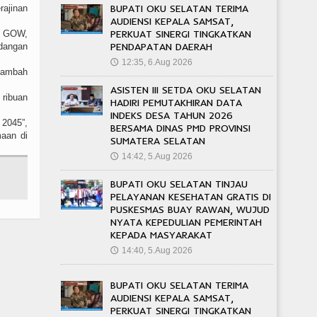
BUPATI OKU SELATAN TERIMA
rajinan
AUDIENSI KEPALA SAMSAT,
PERKUAT SINERGI TINGKATKAN
ua GOW,
PENDAPATAN DAERAH
ndangan
12:35, 6.Aug 2026
🕔
enambah
ASISTEN III SETDA OKU SELATAN
 ribuan
HADIRI PEMUTAKHIRAN DATA
INDEKS DESA TAHUN 2026
2045”,
BERSAMA DINAS PMD PROVINSI
maan di
SUMATERA SELATAN
14:42, 5.Aug 2026
🕔
BUPATI OKU SELATAN TINJAU
PELAYANAN KESEHATAN GRATIS DI
PUSKESMAS BUAY RAWAN, WUJUD
NYATA KEPEDULIAN PEMERINTAH
KEPADA MASYARAKAT
14:40, 5.Aug 2026
🕔
BUPATI OKU SELATAN TERIMA
AUDIENSI KEPALA SAMSAT,
PERKUAT SINERGI TINGKATKAN