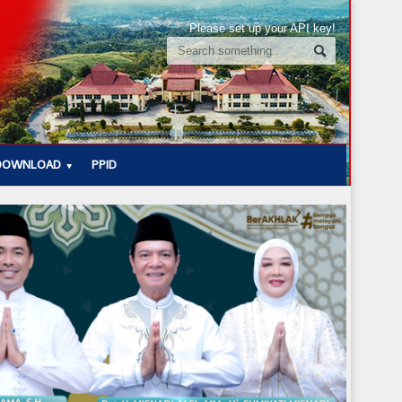
Please set up your API key!
DOWNLOAD
PPID