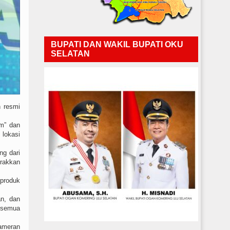
BUPATI DAN WAKIL BUPATI OKU
SELATAN
 resmi
im” dan
 lokasi
g dari
rakkan
produk
an, dan
i semua
Pameran