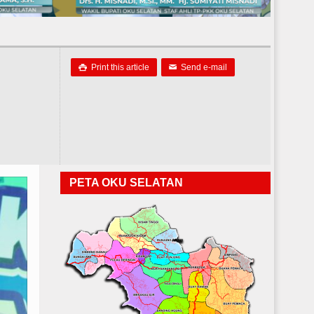
Print this article
Send e-mail

✉
PETA OKU SELATAN