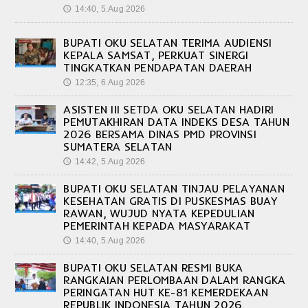
14:40, 5.Aug 2026
🕔
BUPATI OKU SELATAN TERIMA AUDIENSI
KEPALA SAMSAT, PERKUAT SINERGI
TINGKATKAN PENDAPATAN DAERAH
12:35, 6.Aug 2026
🕔
ASISTEN III SETDA OKU SELATAN HADIRI
PEMUTAKHIRAN DATA INDEKS DESA TAHUN
2026 BERSAMA DINAS PMD PROVINSI
SUMATERA SELATAN
14:42, 5.Aug 2026
🕔
BUPATI OKU SELATAN TINJAU PELAYANAN
KESEHATAN GRATIS DI PUSKESMAS BUAY
RAWAN, WUJUD NYATA KEPEDULIAN
PEMERINTAH KEPADA MASYARAKAT
14:40, 5.Aug 2026
🕔
BUPATI OKU SELATAN RESMI BUKA
RANGKAIAN PERLOMBAAN DALAM RANGKA
PERINGATAN HUT KE-81 KEMERDEKAAN
REPUBLIK INDONESIA TAHUN 2026