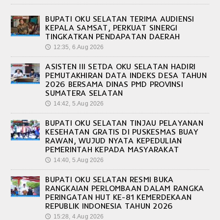
BUPATI OKU SELATAN TERIMA AUDIENSI
KEPALA SAMSAT, PERKUAT SINERGI
TINGKATKAN PENDAPATAN DAERAH
12:35, 6.Aug 2026
🕔
ASISTEN III SETDA OKU SELATAN HADIRI
PEMUTAKHIRAN DATA INDEKS DESA TAHUN
2026 BERSAMA DINAS PMD PROVINSI
SUMATERA SELATAN
14:42, 5.Aug 2026
🕔
BUPATI OKU SELATAN TINJAU PELAYANAN
KESEHATAN GRATIS DI PUSKESMAS BUAY
RAWAN, WUJUD NYATA KEPEDULIAN
PEMERINTAH KEPADA MASYARAKAT
14:40, 5.Aug 2026
🕔
BUPATI OKU SELATAN RESMI BUKA
RANGKAIAN PERLOMBAAN DALAM RANGKA
PERINGATAN HUT KE-81 KEMERDEKAAN
REPUBLIK INDONESIA TAHUN 2026
15:28, 4.Aug 2026
🕔